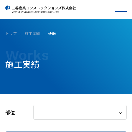
トップ
-
施工実績
-
便器
Works
施工実績
部位