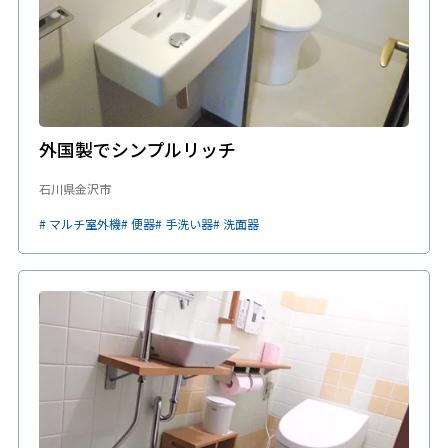
外国製でシンプルリッチ
石川県金沢市
# マルチ室外機
# 便器
# 手洗い器
# 洗面器