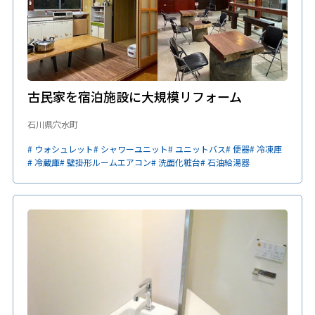
古民家を宿泊施設に大規模リフォーム
石川県穴水町
# ウォシュレット
# シャワーユニット
# ユニットバス
# 便器
# 冷凍庫
# 冷蔵庫
# 壁掛形ルームエアコン
# 洗面化粧台
# 石油給湯器